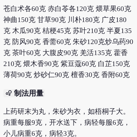
苍白术各60克 赤白苓各120克 煨草果60克
神曲150克 甘草90克 川朴180克 广皮180
克 木瓜90克 桔梗45克 苏叶210克 半夏135
克 防风90克 香薷60克 朱砂120克炒乌药90
克 茶叶60克 大腹皮90克 羌活135克 藿香
210克 煨木香90克 紫豆蔻60克 白芷150克
薄荷90克 炒砂仁90克 檀香30克 香附60克
bubble_chart
制法用量
上药研末为丸，朱砂为衣，如梧桐子大。
病重每服9克，开水送下，病轻每服6克，
小儿病重6克，病轻3克。