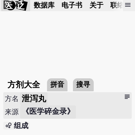
医 砭
menu
数据库
电子书
关于
联络我
方剂大全
拼音
搜寻
subject
泄泻丸
方名
《医学碎金录》
来源
bubble_chart
组成