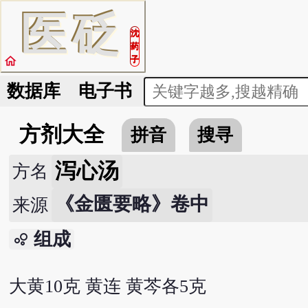
医
砭
沈
药
home
子
数据库
电子书
方剂大全
拼音
搜寻
泻心汤
方名
《金匮要略》卷中
来源
组成
bubble_chart
大黄10克 黄连 黄芩各5克