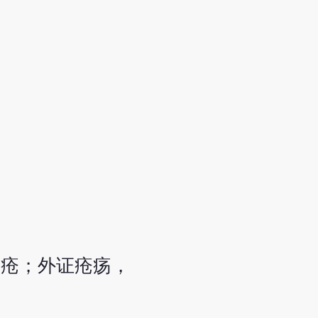
生疮；外证疮疡，