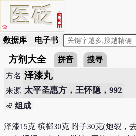
医
砭
沈
药
home
子
数据库
电子书
方剂大全
拼音
搜寻
泽漆丸
方名
太平圣惠方，王怀隐，992
来源
组成
bubble_chart
泽漆15克 槟榔30克 附子30克(炮裂，