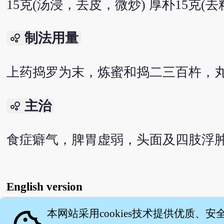
15克(汤浸，去皮，微炒) 厚朴15克
制法用量
bubble_chart
上药捣罗为末，炼蜜和捣二三百杵，丸
主治
bubble_chart
食症癖气，脾胃虚弱，头面及四肢浮
English version
本网站采用cookies技术提供优质、安