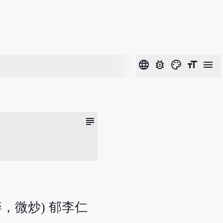
language
bug_report
color_lens
format_size
menu
subject
碎，微炒) 郁李仁