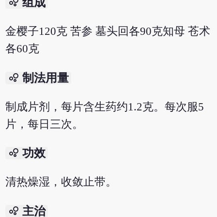
bubble_chart
组成
金樱子120克 苦参 墓头回各90克知母 苍术
各60克
bubble_chart
制法用量
制成片剂，每片含生药约1.2克。每次服5
片，每日三次。
bubble_chart
功效
清热燥湿，收敛止带。
bubble_chart
主治