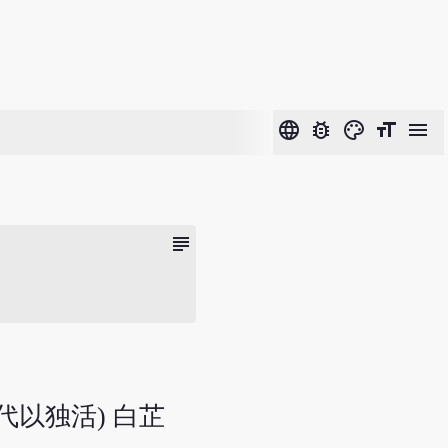
language
bug_report
color_lens
format_size
menu
subject
或代以独活) 白芷