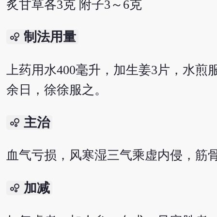
炙甘草各3克 附子3～6克
制法用量
bubble_chart
上药用水400毫升，加生姜3片，水煎服
余日，徐徐服之。
主治
bubble_chart
血气亏损，风寒湿三气乘虚内侵，筋
加减
bubble_chart