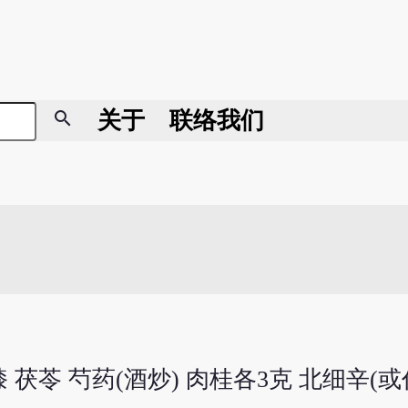
search
关于
联络我们
膝 茯苓 芍药(酒炒) 肉桂各3克 北细辛(