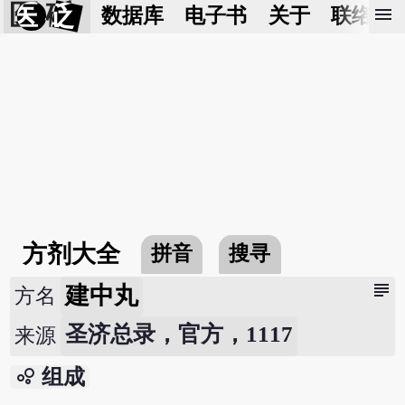
医 砭
menu
数据库
电子书
关于
联络我
方剂大全
拼音
搜寻
subject
建中丸
方名
圣济总录，官方，1117
来源
bubble_chart
组成