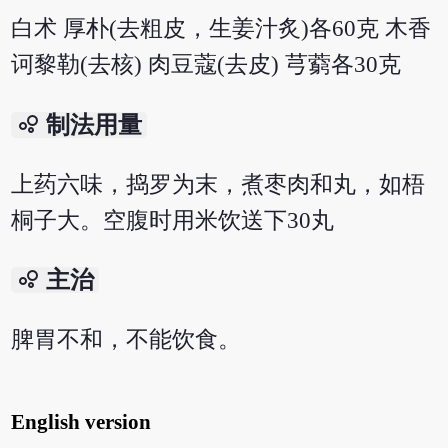
白术 厚朴(去粗皮，生姜汁炙)各60克 木香
诃黎勒(去核) 肉豆蔻(去皮) 芎藭各30克
bubble_chart
制法用量
上药六味，捣罗为末，煮枣肉和丸，如梧
桐子大。空腹时用米饮送下30丸
bubble_chart
主治
脾胃不和，不能饮食。
English version