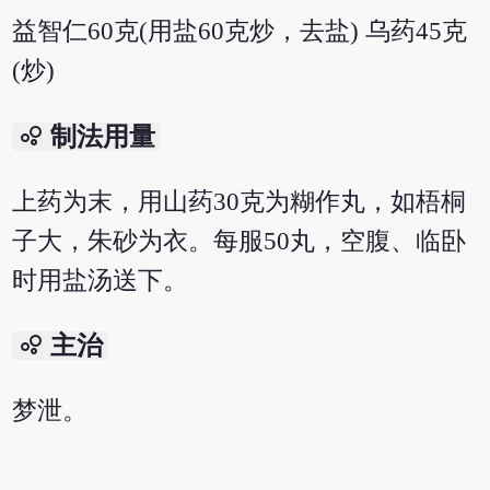
益智仁60克(用盐60克炒，去盐) 乌药45克
(炒)
bubble_chart
制法用量
上药为末，用山药30克为糊作丸，如梧桐
子大，朱砂为衣。每服50丸，空腹、临卧
时用盐汤送下。
bubble_chart
主治
梦泄。