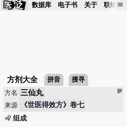
医 砭
menu
数据库
电子书
关于
联络我
方剂大全
拼音
搜寻
subject
三仙丸
方名
《世医得效方》卷七
来源
bubble_chart
组成