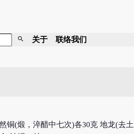
search
关于
联络我们
自然铜(煅，淬醋中七次)各30克 地龙(去土