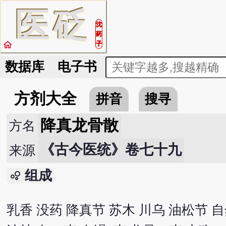
医
砭
沈
药
home
子
数据库
电子书
方剂大全
拼音
搜寻
降真龙骨散
方名
《古今医统》卷七十九
来源
组成
bubble_chart
乳香 没药 降真节 苏木 川乌 油松节 