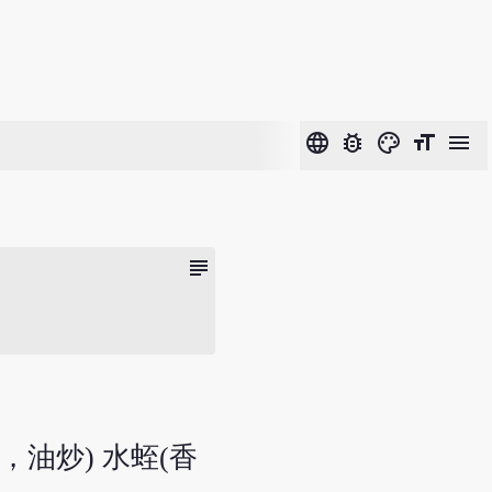
language
bug_report
color_lens
format_size
menu
subject
，油炒) 水蛭(香