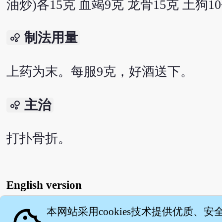
油炒)各15克 血竭9克 龙骨15克 土狗1
制法用量
bubble_chart
上药为末。每服9克，好酒送下。
主治
bubble_chart
打扑骨折。
English version
本网站采用cookies技术提供优质、安