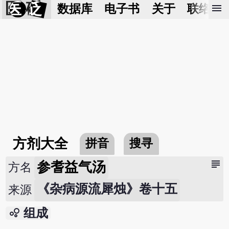
医 砭
menu
数据库
电子书
关于
联络我
方剂大全
拼音
搜寻
subject
参耆益气汤
方名
《杂病源流犀烛》卷十五
来源
bubble_chart
组成