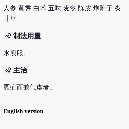
人参 黄耆 白术 五味 麦冬 陈皮 炮附子 炙
甘草
bubble_chart
制法用量
水煎服。
bubble_chart
主治
厥疟而兼气虚者。
English version