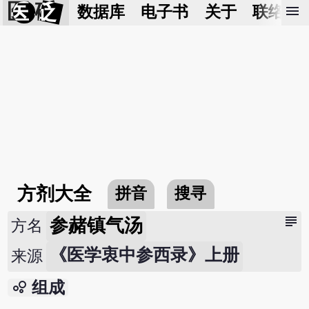
医 砭
menu
数据库
电子书
关于
联络我
方剂大全
拼音
搜寻
subject
参赭镇气汤
方名
《医学衷中参西录》上册
来源
bubble_chart
组成