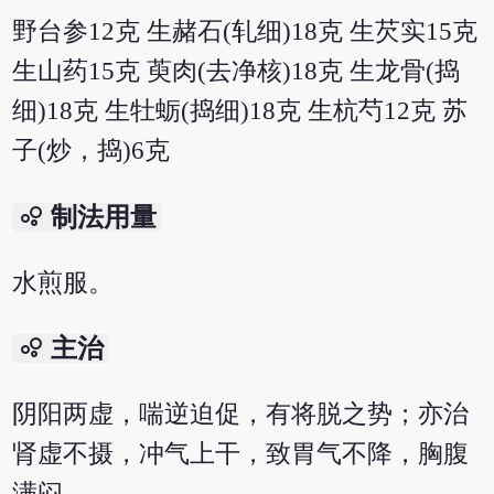
野台参12克 生赭石(轧细)18克 生芡实15克
生山药15克 萸肉(去净核)18克 生龙骨(捣
细)18克 生牡蛎(捣细)18克 生杭芍12克 苏
子(炒，捣)6克
bubble_chart
制法用量
水煎服。
bubble_chart
主治
阴阳两虚，喘逆迫促，有将脱之势；亦治
肾虚不摄，冲气上干，致胃气不降，胸腹
满闷。