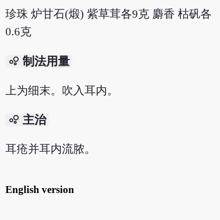
珍珠 炉甘石(煅) 紫草茸各9克 麝香 枯矾各
0.6克
bubble_chart
制法用量
上为细末。吹入耳内。
bubble_chart
主治
耳疮并耳内流脓。
English version