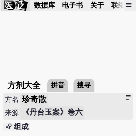
医 砭
menu
数据库
电子书
关于
联络我
方剂大全
拼音
搜寻
subject
珍奇散
方名
《丹台玉案》卷六
来源
bubble_chart
组成