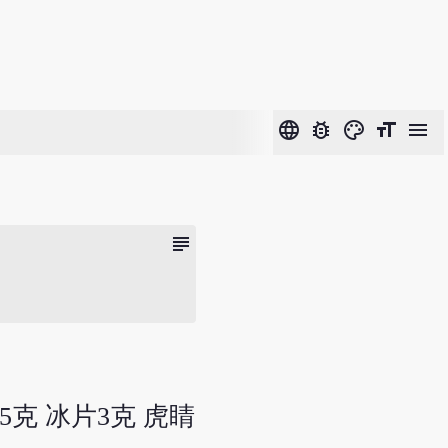
language
bug_report
color_lens
format_size
menu
subject
5克 冰片3克 虎睛