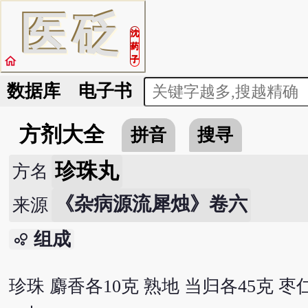
医
砭
沈
药
home
子
数据库
电子书
方剂大全
拼音
搜寻
珍珠丸
方名
《杂病源流犀烛》卷六
来源
组成
bubble_chart
珍珠 麝香各10克 熟地 当归各45克 枣