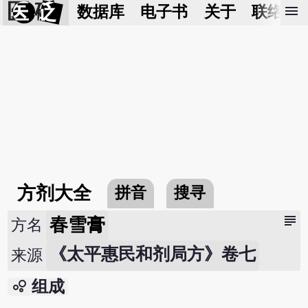
医 砭
menu
数据库
电子书
关于
联络我
方剂大全
拼音
搜寻
subject
春雪膏
方名
《太平惠民和剂局方》卷七
来源
bubble_chart
组成