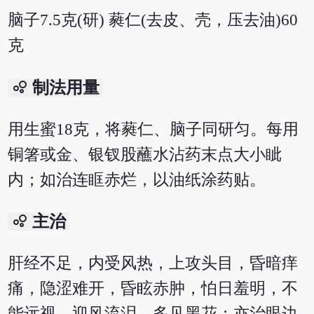
脑子7.5克(研) 蕤仁(去皮、壳，压去油)60
克
bubble_chart
制法用量
用生蜜18克，将蕤仁、脑子同研匀。每用
铜箸或金、银钗股蘸水沾药末点大小眦
内；如治连眶赤烂，以油纸涂药贴。
bubble_chart
主治
肝经不足，内受风热，上攻头目，昏暗痒
痛，隐涩难开，昏眩赤肿，怕日羞明，不
能远视，迎风流泪，多见黑花；亦治眼边