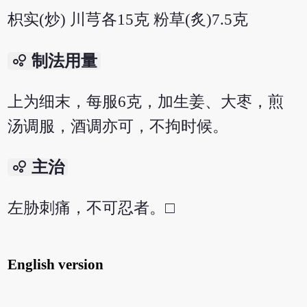
枳实(炒) 川芎各15克 粉草(炙)7.5克
bubble_chart
制法用量
上为细末，每服6克，加生姜、大枣，煎
汤调服，酒调亦可，不拘时候。
bubble_chart
主治
左胁刺痛，不可忍者。□
English version