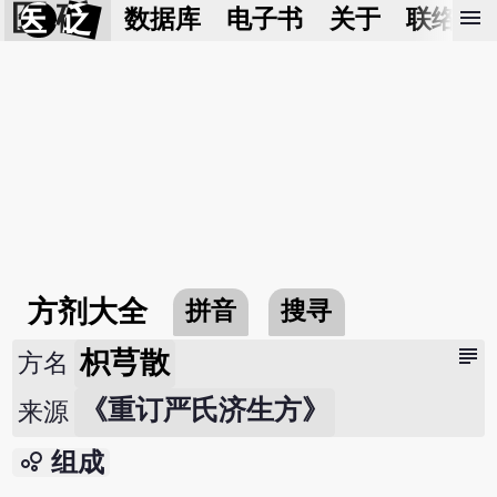
医 砭
menu
数据库
电子书
关于
联络我
方剂大全
拼音
搜寻
subject
枳芎散
方名
《重订严氏济生方》
来源
bubble_chart
组成