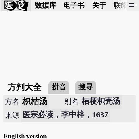
医 砭
menu
数据库
电子书
关于
联络我
方剂大全
拼音
搜寻
枳桔汤
桔梗枳壳汤
方名
别名
医宗必读，李中梓，1637
来源
English version