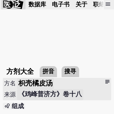
医 砭
menu
数据库
电子书
关于
联络我
方剂大全
拼音
搜寻
subject
枳壳橘皮汤
方名
《鸡峰普济方》卷十八
来源
bubble_chart
组成