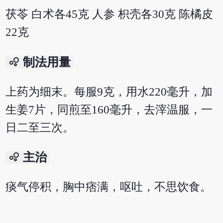
茯苓 白术各45克 人参 枳壳各30克 陈橘皮
22克
bubble_chart
制法用量
上药为细末。每服9克，用水220毫升，加
生姜7片，同煎至160毫升，去滓温服，一
日二至三次。
bubble_chart
主治
痰气停积，胸中痞满，呕吐，不思饮食。