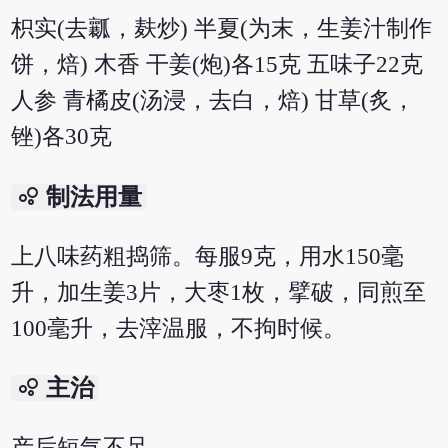
枳实(去瓤，麸炒) 半夏(为末，生姜汁制作
饼，焙) 木香 干姜(炮)各15克 五味子22克
人参 青橘皮(汤浸，去白，焙) 甘草(炙，
锉)各30克
bubble_chart
制法用量
上八味药粗捣筛。每服9克，用水150毫
升，加生姜3片，大枣1枚，擘破，同煎至
100毫升，去滓温服，不拘时候。
bubble_chart
主治
产后短气不足。