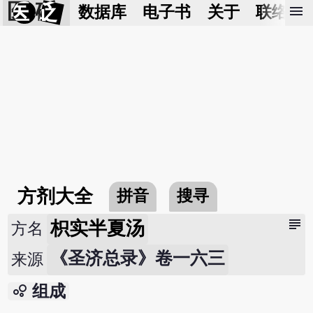
医 砭
menu
数据库
电子书
关于
联络我
方剂大全
拼音
搜寻
subject
枳实半夏汤
方名
《圣济总录》卷一六三
来源
bubble_chart
组成