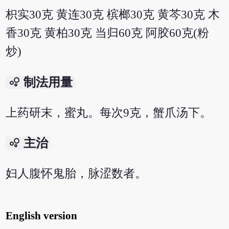
枳实30克 黄连30克 槟榔30克 黄芩30克 木
香30克 黄柏30克 当归60克 阿胶60克(粉
炒)
bubble_chart
制法用量
上药研末，蜜丸。每次9克，蟹爪汤下。
bubble_chart
主治
妇人腹怀鬼胎，脉涩数者。
English version