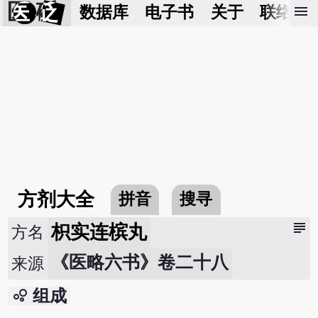
医 砭
menu
数据库
电子书
关于
联络我
方剂大全
拼音
搜寻
subject
枳实连槟丸
方名
《医略六书》卷二十八
来源
bubble_chart
组成