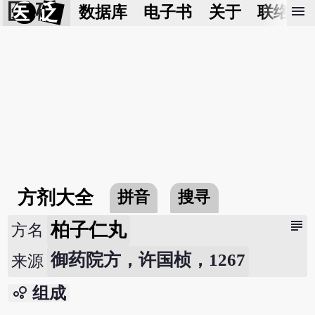
医 砭
menu
数据库
电子书
关于
联络我
方剂大全
拼音
搜寻
subject
柏子仁丸
方名
御药院方，许国桢，1267
来源
bubble_chart
组成