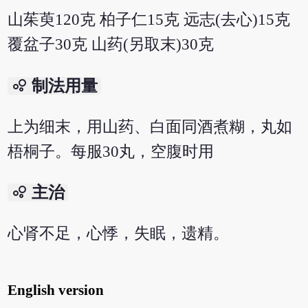
山茱萸120克 柏子仁15克 远志(去心)15克
覆盆子30克 山药(另取末)30克
bubble_chart
制法用量
上为细末，用山药、白面同酒煮糊，丸如
梧桐子。每服30丸，空腹时用
bubble_chart
主治
心肾不足，心悸，失眠，遗精。
English version