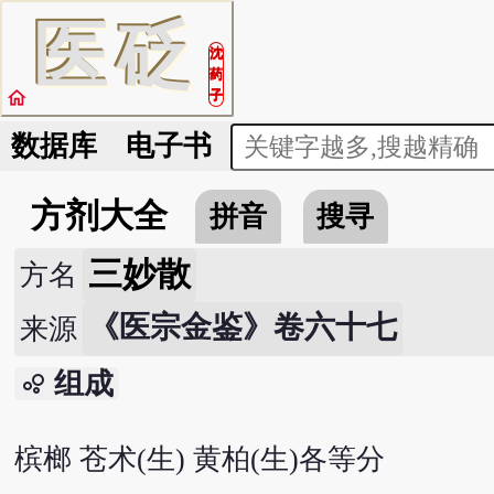
医
砭
沈
药
home
子
数据库
电子书
方剂大全
拼音
搜寻
三妙散
方名
《医宗金鉴》卷六十七
来源
组成
bubble_chart
槟榔 苍术(生) 黄柏(生)各等分