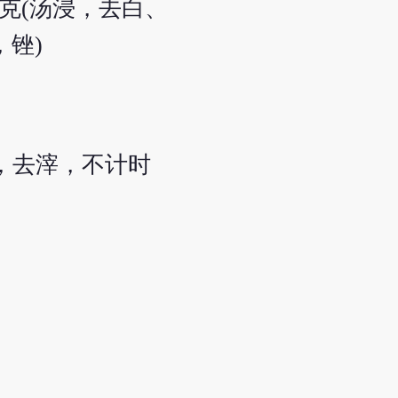
22克(汤浸，去白、
，锉)
升，去滓，不计时