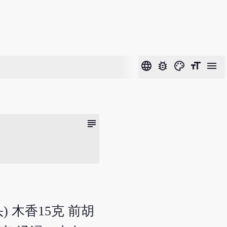
language
bug_report
color_lens
format_size
menu
subject
) 木香15克 前胡