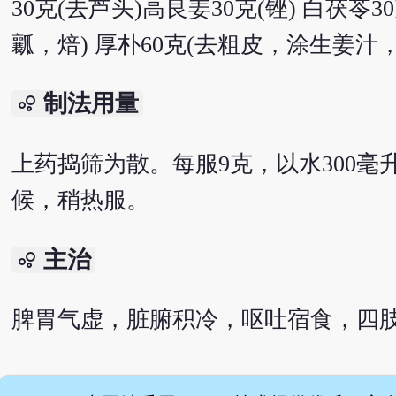
30克(去芦头)高良姜30克(锉) 白茯苓
瓤，焙) 厚朴60克(去粗皮，涂生姜汁，炙
制法用量
bubble_chart
上药捣筛为散。每服9克，以水300毫
候，稍热服。
主治
bubble_chart
脾胃气虚，脏腑积冷，呕吐宿食，四