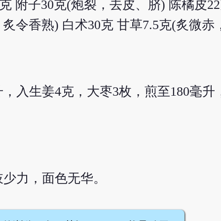
30克 附子30克(炮裂，去皮、脐) 陈橘皮
令香熟) 白术30克 甘草7.5克(炙微赤
升，入生姜4克，大枣3枚，煎至180毫
肢少力，面色无华。