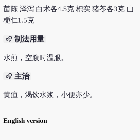
茵陈 泽泻 白术各4.5克 枳实 猪苓各3克 山
栀仁1.5克
bubble_chart
制法用量
水煎，空腹时温服。
bubble_chart
主治
黄疸，渴饮水浆，小便亦少。
English version