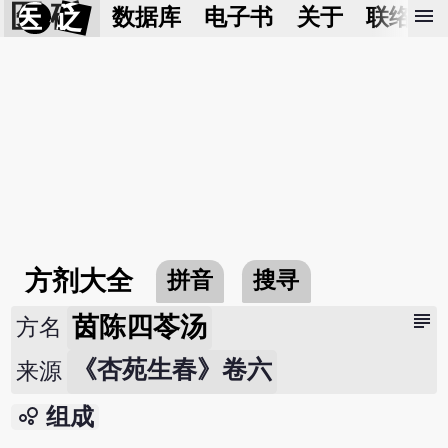
医 砭
menu
数据库
电子书
关于
联络我
方剂大全
拼音
搜寻
subject
茵陈四苓汤
方名
《杏苑生春》卷六
来源
bubble_chart
组成