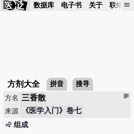
医 砭
menu
数据库
电子书
关于
联络我
方剂大全
拼音
搜寻
subject
三香散
方名
《医学入门》卷七
来源
bubble_chart
组成