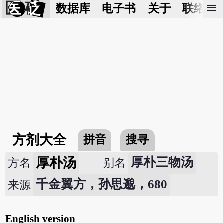
医 砭
menu
数据库
电子书
关于
联络我
方剂大全
拼音
搜寻
厚朴汤
厚朴三物汤
方名
别名
千金翼方，孙思邈，680
来源
English version