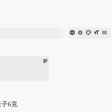
language
bug_report
color_lens
format_size
menu
subject
味子6克