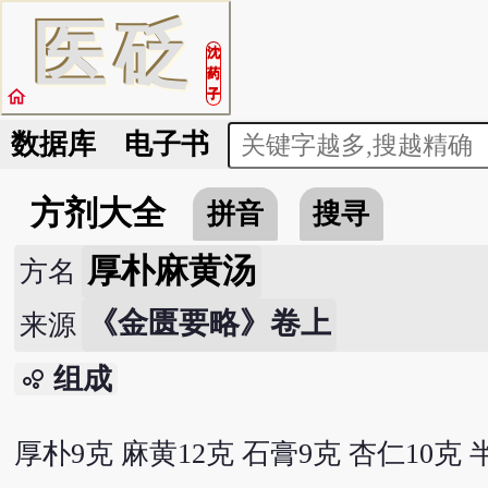
医
砭
沈
药
home
子
数据库
电子书
方剂大全
拼音
搜寻
厚朴麻黄汤
方名
《金匮要略》卷上
来源
组成
bubble_chart
厚朴9克 麻黄12克 石膏9克 杏仁10克 