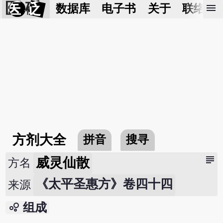
医 砭
menu
数据库
电子书
关于
联络我
方剂大全
拼音
搜寻
subject
威灵仙散
方名
《太平圣惠方》卷四十四
来源
bubble_chart
组成