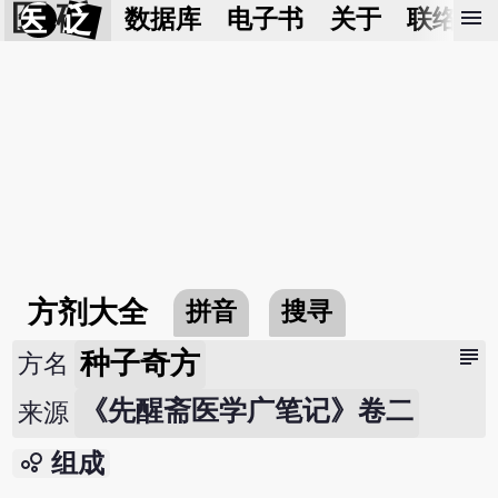
医 砭
menu
数据库
电子书
关于
联络我
方剂大全
拼音
搜寻
subject
种子奇方
方名
《先醒斋医学广笔记》卷二
来源
bubble_chart
组成