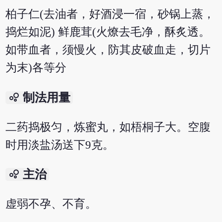
柏子仁(去油者，好酒浸一宿，砂锅上蒸，
捣烂如泥) 鲜鹿茸(火燎去毛净，酥炙透。
如带血者，须慢火，防其皮破血走，切片
为末)各等分
bubble_chart
制法用量
二药捣极匀，炼蜜丸，如梧桐子大。空腹
时用淡盐汤送下9克。
bubble_chart
主治
虚弱不孕、不育。