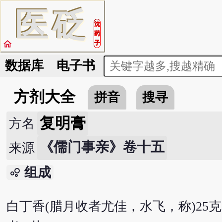
医
砭
沈
药
home
子
数据库
电子书
方剂大全
拼音
搜寻
复明膏
方名
《儒门事亲》卷十五
来源
组成
bubble_chart
白丁香(腊月收者尤佳，水飞，称)25克 