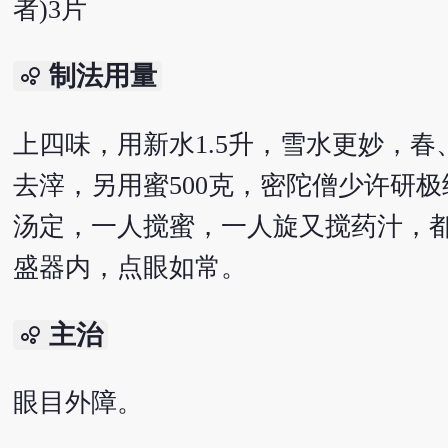
者)3片
制法用量
bubble_chart
上四味，用新水1.5升，雪水更妙，春
去滓，另用蜜500克，密陀僧少许研
汤定，一人搅蜜，一人旋又搅药汁，
盛器内，点眼如常。
主治
bubble_chart
眼目外障。