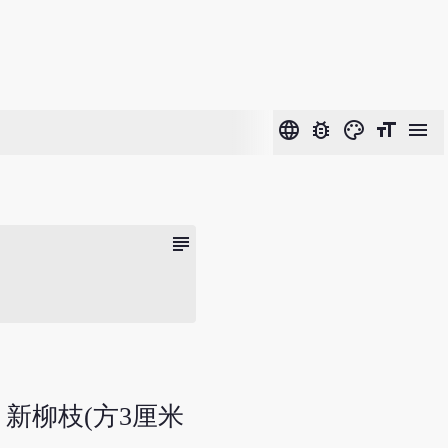
language
bug_report
color_lens
format_size
menu
subject
 新柳枝(方3厘米