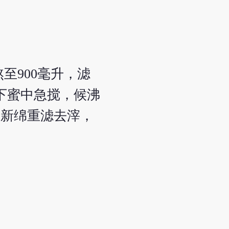
至900毫升，滤
下蜜中急搅，候沸
用新绵重滤去滓，