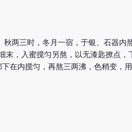
、秋两三时，冬月一宿，于银、石器内熬
极细末，入蜜搅匀另熬，以无漆匙撩点，
都下在内搅匀，再熬三两沸，色稍变，