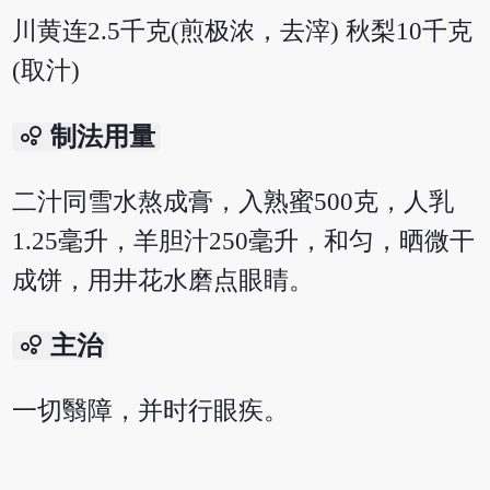
川黄连2.5千克(煎极浓，去滓) 秋梨10千克
(取汁)
bubble_chart
制法用量
二汁同雪水熬成膏，入熟蜜500克，人乳
1.25毫升，羊胆汁250毫升，和匀，晒微干
成饼，用井花水磨点眼睛。
bubble_chart
主治
一切翳障，并时行眼疾。