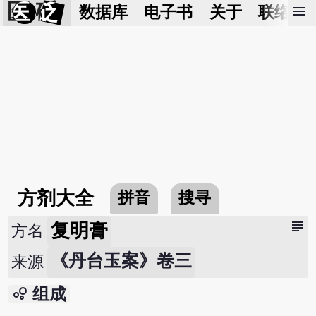
医 砭
menu
数据库
电子书
关于
联络我
方剂大全
拼音
搜寻
subject
复明膏
方名
《丹台玉案》卷三
来源
bubble_chart
组成