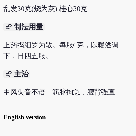
乱发30克(烧为灰) 桂心30克
bubble_chart
制法用量
上药捣细罗为散。每服6克，以暖酒调
下，日四五服。
bubble_chart
主治
中风失音不语，筋脉拘急，腰背强直。
English version