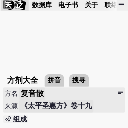
医 砭
menu
数据库
电子书
关于
联络我
方剂大全
拼音
搜寻
subject
复音散
方名
《太平圣惠方》卷十九
来源
bubble_chart
组成