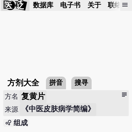
医 砭
menu
数据库
电子书
关于
联络我
方剂大全
拼音
搜寻
subject
复黄片
方名
《中医皮肤病学简编》
来源
bubble_chart
组成