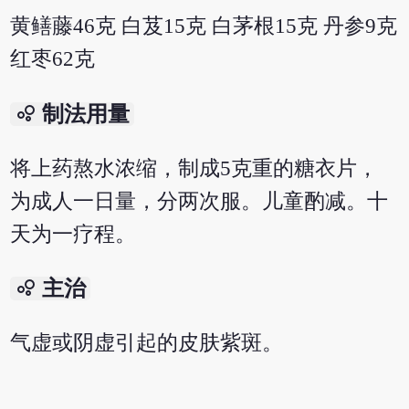
黄鳝藤46克 白芨15克 白茅根15克 丹参9克
红枣62克
bubble_chart
制法用量
将上药熬水浓缩，制成5克重的糖衣片，
为成人一日量，分两次服。儿童酌减。十
天为一疗程。
bubble_chart
主治
气虚或阴虚引起的皮肤紫斑。