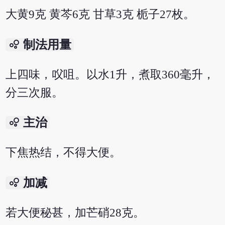
大黄9克 黄芩6克 甘草3克 栀子27枚。
bubble_chart
制法用量
上四味，㕮咀。以水1升，煮取360毫升，
分三次服。
bubble_chart
主治
下焦热结，不得大便。
bubble_chart
加减
若大便秘甚，加芒硝28克。