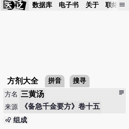
医 砭
menu
数据库
电子书
关于
联络我
方剂大全
拼音
搜寻
subject
三黄汤
方名
《备急千金要方》卷十五
来源
bubble_chart
组成