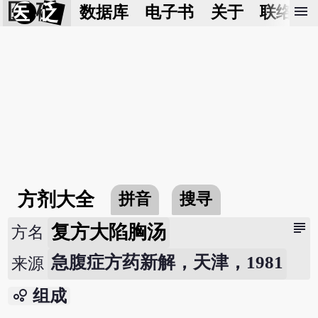
医 砭
menu
数据库
电子书
关于
联络我
方剂大全
拼音
搜寻
subject
复方大陷胸汤
方名
急腹症方药新解，天津，1981
来源
bubble_chart
组成