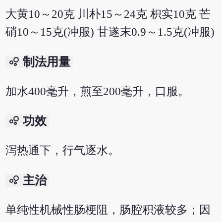
大黄10～20克 川朴15～24克 枳实10克 芒
硝10～15克(冲服) 甘遂末0.9～1.5克(冲服)
bubble_chart
制法用量
加水400毫升，煎至200毫升，口服。
bubble_chart
功效
泻热通下，行气逐水。
bubble_chart
主治
单纯性机械性肠梗阻，肠腔积液较多；因