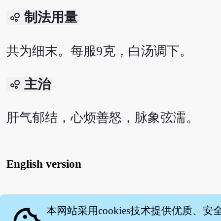
制法用量
bubble_chart
共为细末。每服9克，白汤调下。
主治
bubble_chart
肝气郁结，心烦善怒，脉象弦濡。
English version
关
本网站采用cookies技术提供优质、安