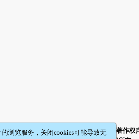
于
联络我们
服务条款
隐私权条款
著作权
|
|
|
|
全的浏览服务，关闭cookies可能导致无