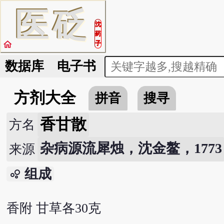
医
砭
沈
药
home
子
数据库
电子书
方剂大全
拼音
搜寻
香甘散
方名
杂病源流犀烛，沈金鳌，1773
来源
组成
bubble_chart
香附 甘草各30克