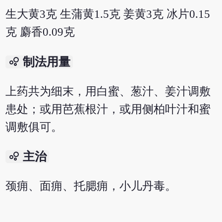
生大黄3克 生蒲黄1.5克 姜黄3克 冰片0.15
克 麝香0.09克
bubble_chart
制法用量
上药共为细末，用白蜜、葱汁、姜汁调敷
患处；或用芭蕉根汁，或用侧柏叶汁和蜜
调敷俱可。
bubble_chart
主治
颈痈、面痈、托腮痈，小儿丹毒。