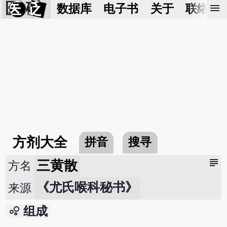
医 砭
menu
数据库
电子书
关于
联络我
方剂大全
拼音
搜寻
subject
三黄散
方名
《尤氏喉科秘书》
来源
bubble_chart
组成