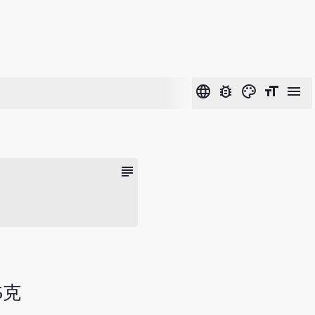
language
bug_report
color_lens
format_size
menu
subject
5克