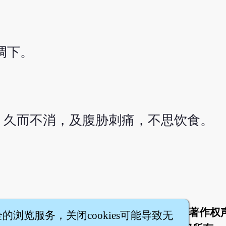
调下。
，久而不消，及腹胁刺痛，不思饮食。
于
联络我们
服务条款
隐私权条款
著作权
|
|
|
|
全的浏览服务，关闭cookies可能导致无