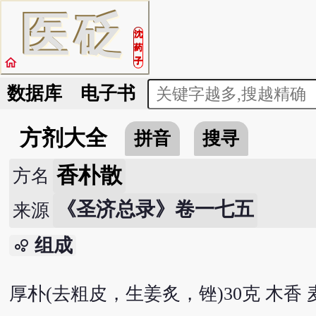
医
砭
沈
药
home
子
数据库
电子书
方剂大全
拼音
搜寻
香朴散
方名
《圣济总录》卷一七五
来源
组成
bubble_chart
厚朴(去粗皮，生姜炙，锉)30克 木香 麦