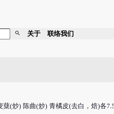
search
关于
联络我们
蘖(炒) 陈曲(炒) 青橘皮(去白，焙)各7.