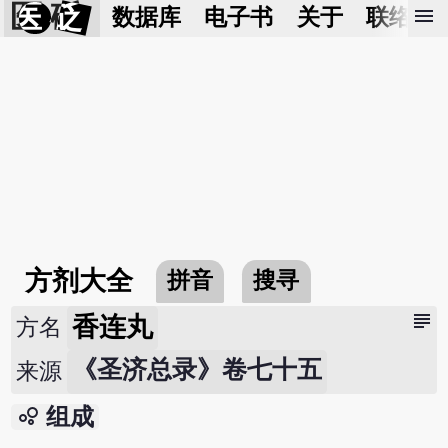
医 砭
menu
数据库
电子书
关于
联络我
方剂大全
拼音
搜寻
subject
香连丸
方名
《圣济总录》卷七十五
来源
bubble_chart
组成