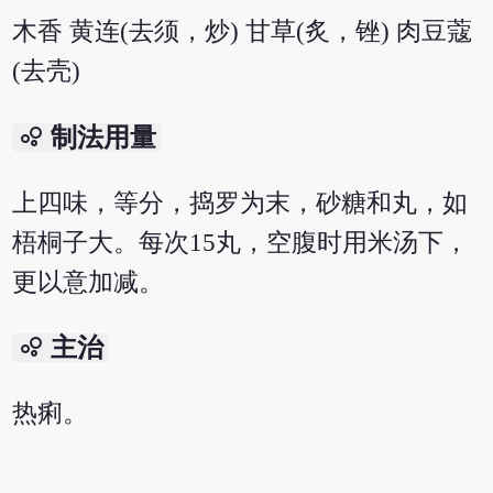
木香 黄连(去须，炒) 甘草(炙，锉) 肉豆蔻
(去壳)
bubble_chart
制法用量
上四味，等分，捣罗为末，砂糖和丸，如
梧桐子大。每次15丸，空腹时用米汤下，
更以意加减。
bubble_chart
主治
热痢。