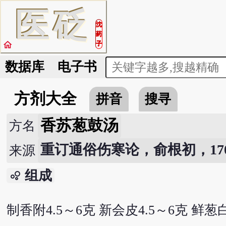
医
砭
沈
药
home
子
数据库
电子书
方剂大全
拼音
搜寻
香苏葱鼓汤
方名
重订通俗伤寒论，俞根初，170
来源
组成
bubble_chart
制香附4.5～6克 新会皮4.5～6克 鲜葱白