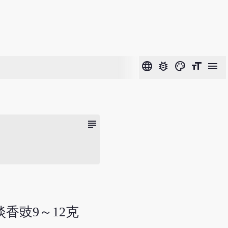
language
bug_report
color_lens
format_size
menu
subject
 淡香豉9～12克