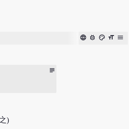
language
bug_report
color_lens
format_size
menu
subject
之)