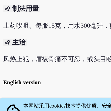
制法用量
bubble_chart
上药㕮咀。每服15克，用水300毫升
主治
bubble_chart
风热上犯，眉棱骨痛不可忍，或头目
English version
关
本网站采用cookies技术提供优质、安