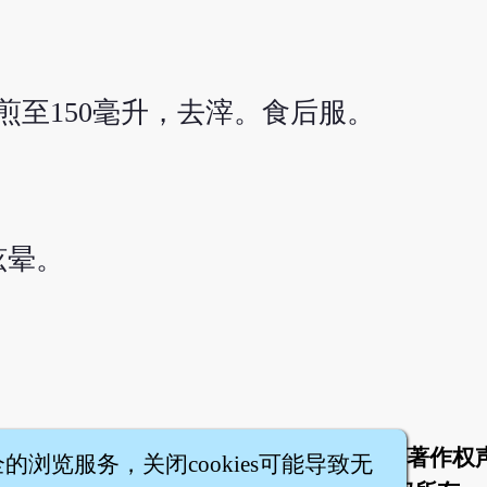
，煎至150毫升，去滓。食后服。
眩晕。
于
联络我们
服务条款
隐私权条款
著作权
|
|
|
|
全的浏览服务，关闭cookies可能导致无