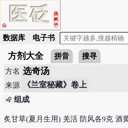
医
砭
沈
药
home
子
数据库
电子书
方剂大全
拼音
搜寻
选奇汤
方名
《兰室秘藏》卷上
来源
组成
bubble_chart
炙甘草(夏月生用) 羌活 防风各9克 