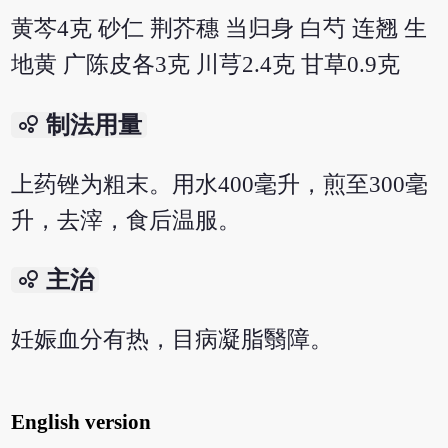
黄芩4克 砂仁 荆芥穗 当归身 白芍 连翘 生
地黄 广陈皮各3克 川芎2.4克 甘草0.9克
bubble_chart
制法用量
上药锉为粗末。用水400毫升，煎至300毫
升，去滓，食后温服。
bubble_chart
主治
妊娠血分有热，目病凝脂翳障。
English version