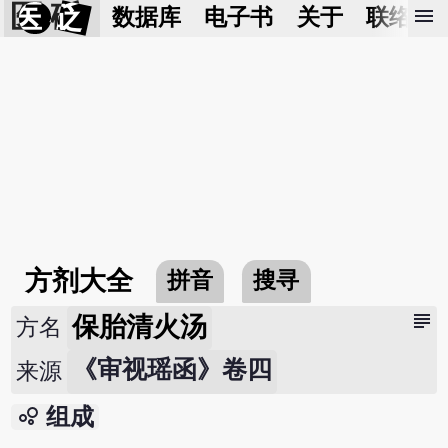
医 砭
menu
数据库
电子书
关于
联络我
方剂大全
拼音
搜寻
subject
保胎清火汤
方名
《审视瑶函》卷四
来源
bubble_chart
组成