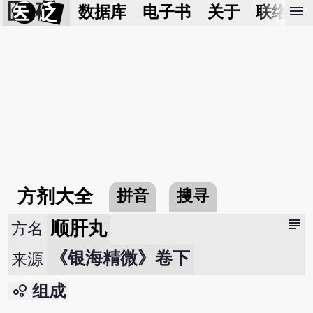
医 砭
menu
数据库
电子书
关于
联络我
方剂大全
拼音
搜寻
subject
顺肝丸
方名
《银海精微》卷下
来源
bubble_chart
组成