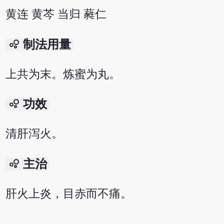
黄连 黄芩 当归 蕤仁
bubble_chart
制法用量
上共为末。炼蜜为丸。
bubble_chart
功效
清肝泻火。
bubble_chart
主治
肝火上炎，目赤而不痛。