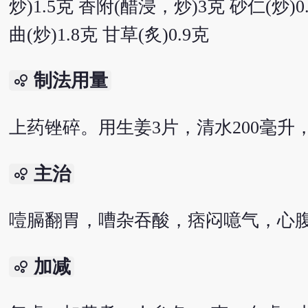
炒)1.5克 香附(醋浸，炒)3克 砂仁(炒)
曲(炒)1.8克 甘草(炙)0.9克
制法用量
bubble_chart
上药锉碎。用生姜3片，清水200毫升
主治
bubble_chart
噎膈翻胃，嘈杂吞酸，痞闷噫气，心
加减
bubble_chart