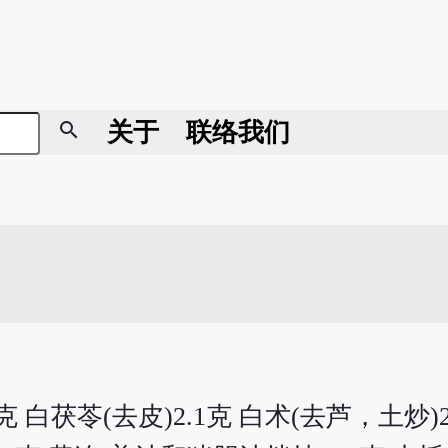
search
关于
联络我们
克 白茯苓(去皮)2.1克 白术(去芦，土炒)2