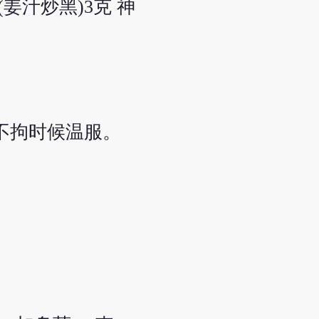
栀(姜汁炒黑)3克 神
，不拘时候温服。