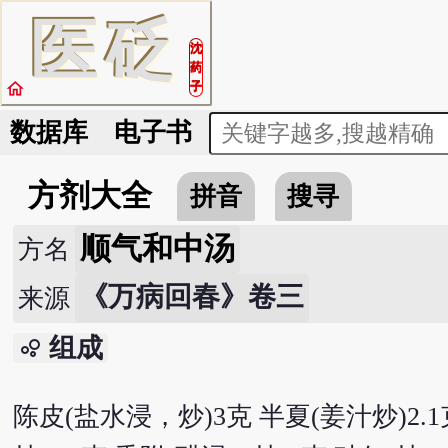
医
砭
沈
药
home
子
数据库
电子书
方剂大全
拼音
搜寻
顺气和中汤
方名
《万病回春》卷三
来源
组成
bubble_chart
陈皮(盐水浸，炒)3克 半夏(姜汁炒)2.1