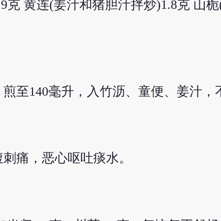
0.9克 黄连(姜汁和猪胆汁拌炒)1.8克 山
，煎至140毫升，入竹沥、童便、姜汁
腹刺痛，恶心呕吐痰水。