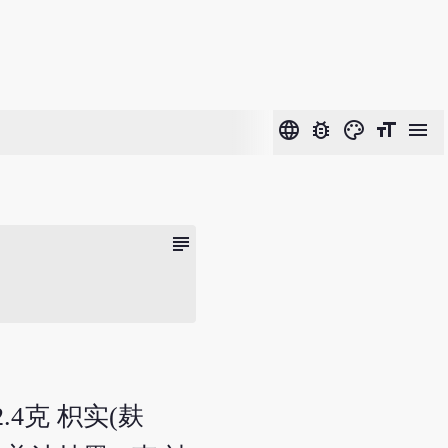
language
bug_report
color_lens
format_size
menu
subject
.4克 枳实(麸