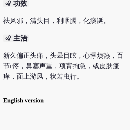
bubble_chart
功效
祛风邪，清头目，利咽膈，化痰涎。
bubble_chart
主治
新久偏正头痛，头晕目眩，心悸烦热，百
节г疼，鼻塞声重，项背拘急，或皮肤瘙
痒，面上游风，状若虫行。
English version