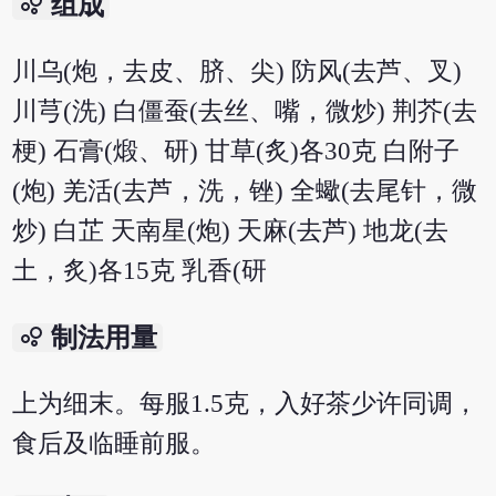
bubble_chart
组成
川乌(炮，去皮、脐、尖) 防风(去芦、叉)
川芎(洗) 白僵蚕(去丝、嘴，微炒) 荆芥(去
梗) 石膏(煅、研) 甘草(炙)各30克 白附子
(炮) 羌活(去芦，洗，锉) 全蠍(去尾针，微
炒) 白芷 天南星(炮) 天麻(去芦) 地龙(去
土，炙)各15克 乳香(研
bubble_chart
制法用量
上为细末。每服1.5克，入好茶少许同调，
食后及临睡前服。