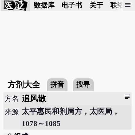
医 砭
menu
数据库
电子书
关于
联络我
方剂大全
拼音
搜寻
subject
追风散
方名
太平惠民和剂局方，太医局，
来源
1078～1085