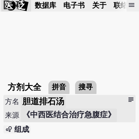
医 砭
menu
数据库
电子书
关于
联络我
方剂大全
拼音
搜寻
subject
胆道排石汤
方名
《中西医结合治疗急腹症》
来源
bubble_chart
组成