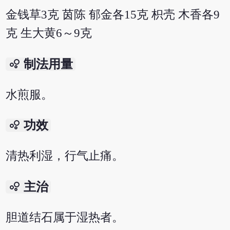
金钱草3克 茵陈 郁金各15克 枳壳 木香各9
克 生大黄6～9克
bubble_chart
制法用量
水煎服。
bubble_chart
功效
清热利湿，行气止痛。
bubble_chart
主治
胆道结石属于湿热者。