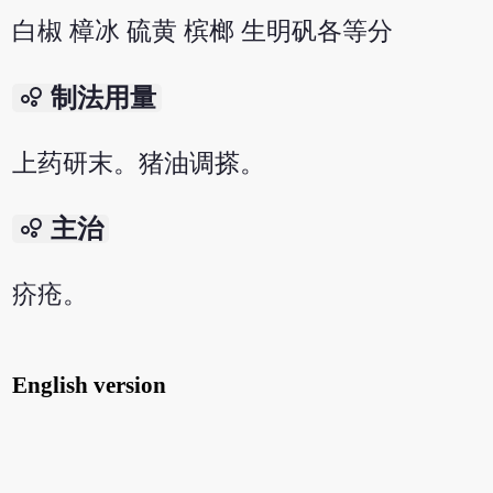
白椒 樟冰 硫黄 槟榔 生明矾各等分
bubble_chart
制法用量
上药研末。猪油调搽。
bubble_chart
主治
疥疮。
English version