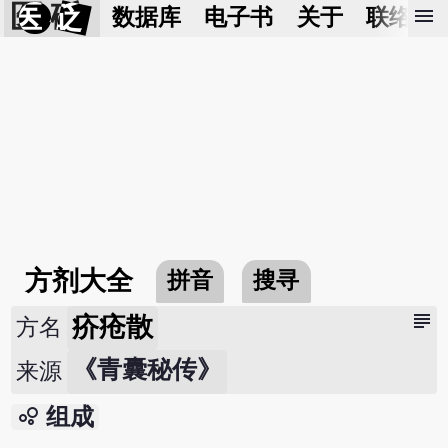
医 砭
menu
数据库
电子书
关于
联络我
方剂大全
拼音
搜寻
subject
疥疮散
方名
《青囊秘传》
来源
bubble_chart
组成