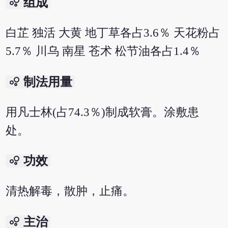
bubble_chart
组成
白芷 独活 大黄 地丁草各占3.6％ 天花粉占
5.7％ 川乌 南星 苍术 松节油各占1.4％
bubble_chart
制法用量
用凡士林(占74.3％)制成软膏。涂敷患
处。
bubble_chart
功效
清热解毒，散肿，止痛。
bubble_chart
主治