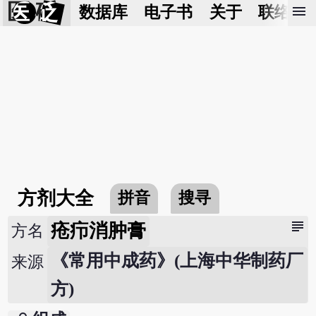
医 砭
menu
数据库
电子书
关于
联络我
方剂大全
拼音
搜寻
subject
疮疖消肿膏
方名
《常用中成药》(上海中华制药厂
来源
方)