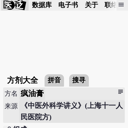
医 砭
menu
数据库
电子书
关于
联络我
方剂大全
拼音
搜寻
subject
疯油膏
方名
《中医外科学讲义》(上海十一人
来源
民医院方)