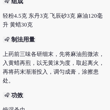
bubble_chart
组成
轻粉4.5克 东丹3克 飞辰砂3克 麻油120毫
升 黄蜡30克
bubble_chart
制法用量
上药前三味各研细末，先将麻油煎微浓，
入黄蜡再煎，以无黄沫为度，取起离火，
再将药末渐渐投入，调匀成膏，涂擦患
处。
bubble_chart
功效
燥湿杀虫。