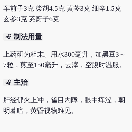
车前子3克 柴胡4.5克 黄芩3克 细辛1.5克
玄参3克 茺蔚子6克
bubble_chart
制法用量
上药研为粗末。用水300毫升，加黑豆3～
7粒，煎至150毫升，去滓，空腹时温服。
bubble_chart
主治
肝经郁火上冲，雀目内障，眼中痒涩，朝
明暮暗，黄昏视物难见。