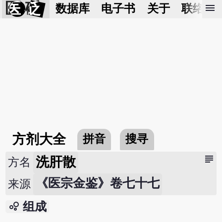
医 砭
menu
数据库
电子书
关于
联络我
方剂大全
拼音
搜寻
subject
洗肝散
方名
《医宗金鉴》卷七十七
来源
bubble_chart
组成