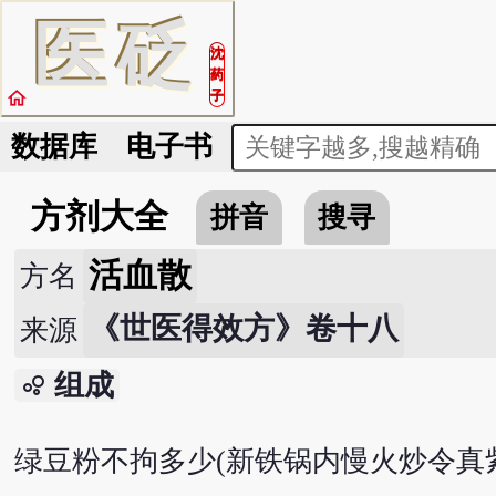
医
砭
沈
药
home
子
数据库
电子书
方剂大全
拼音
搜寻
活血散
方名
《世医得效方》卷十八
来源
组成
bubble_chart
绿豆粉不拘多少(新铁锅内慢火炒令真