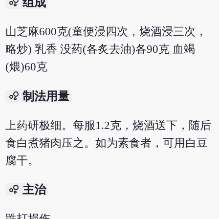
bubble_chart
组成
山芝麻600克(童便浸四次，烧酒浸三次，
略炒) 乳香 没药(各炙去油)各90克 血竭
(煨)60克
bubble_chart
制法用量
上药研极细。每服1.2克，烧酒送下，随后
食白煮猪肉压之。如为素食者，可用白豆
腐干。
bubble_chart
主治
跌打损伤。