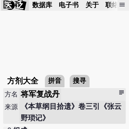
医 砭
menu
数据库
电子书
关于
联络我
方剂大全
拼音
搜寻
subject
将军复战丹
方名
《本草纲目拾遗》卷三引《张云
来源
野琐记》